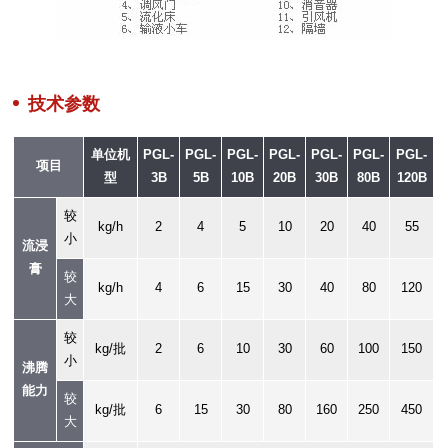
技术参数
单位机
PGL-
PGL-
PGL-
PGL-
PGL-
PGL-
PGL-
项目
型
3B
5B
10B
20B
30B
80B
120B
较
kg/h
2
4
5
10
20
40
55
小
流浸
膏
较
kg/h
4
6
15
30
40
80
120
大
较
kg/批
2
6
10
30
60
100
150
小
沸腾
能力
较
kg/批
6
15
30
80
160
250
450
大