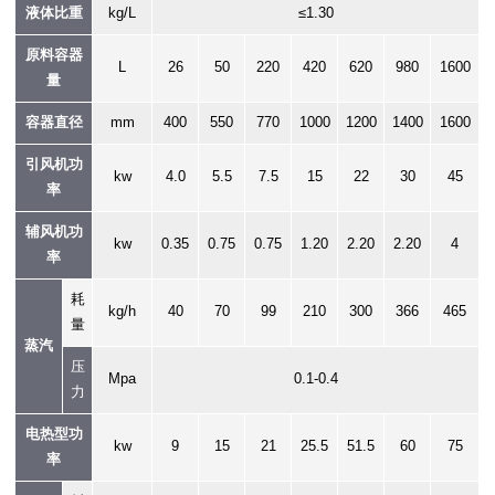
液体比重
kg/L
≤1.30
原料容器
L
26
50
220
420
620
980
1600
量
容器直径
mm
400
550
770
1000
1200
1400
1600
引风机功
kw
4.0
5.5
7.5
15
22
30
45
率
辅风机功
kw
0.35
0.75
0.75
1.20
2.20
2.20
4
率
耗
kg/h
40
70
99
210
300
366
465
量
蒸汽
压
Mpa
0.1-0.4
力
电热型功
kw
9
15
21
25.5
51.5
60
75
率