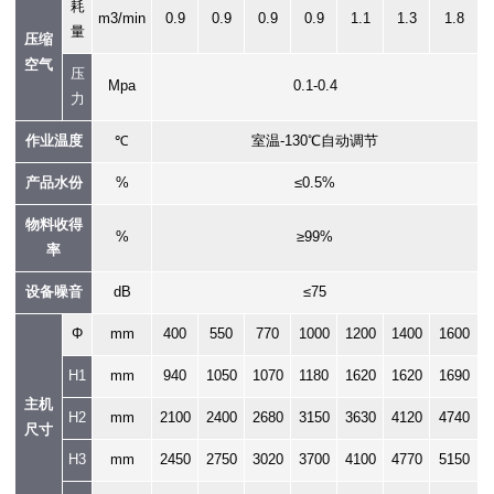
耗
m3/min
0.9
0.9
0.9
0.9
1.1
1.3
1.8
量
压缩
空气
压
Mpa
0.1-0.4
力
作业温度
℃
室温-130℃自动调节
产品水份
%
≤0.5%
物料收得
%
≥99%
率
设备噪音
dB
≤75
Φ
mm
400
550
770
1000
1200
1400
1600
H1
mm
940
1050
1070
1180
1620
1620
1690
主机
H2
mm
2100
2400
2680
3150
3630
4120
4740
尺寸
H3
mm
2450
2750
3020
3700
4100
4770
5150