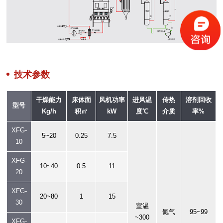
技术参数
干燥能力
床体面
风机功率
进风温
传热
溶剂回收
型号
Kg/h
积㎡
kW
度℃
介质
率%
XFG-
5~20
0.25
7.5
10
XFG-
10~40
0.5
11
20
XFG-
20~80
1
15
30
室温
氮气
95~99
~300
XFG-